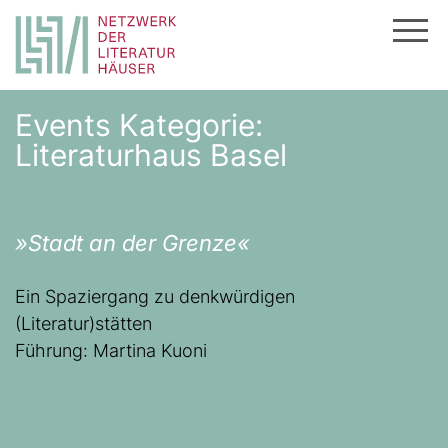
Zum
Events Kategorie:
Inhalt
Literaturhaus Basel
springen
»Stadt an der Grenze«
Ein Spaziergang zu denkwürdigen
(Literatur)stätten
Führung: Martina Kuoni