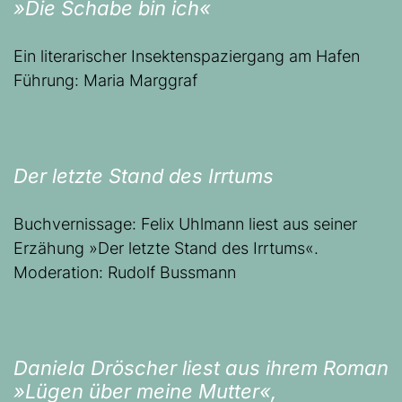
»Die Schabe bin ich«
Ein literarischer Insektenspaziergang am Hafen
Führung: Maria Marggraf
Der letzte Stand des Irrtums
Buchvernissage: Felix Uhlmann liest aus seiner
Erzähung »Der letzte Stand des Irrtums«.
Moderation: Rudolf Bussmann
Daniela Dröscher liest aus ihrem Roman
»Lügen über meine Mutter«,