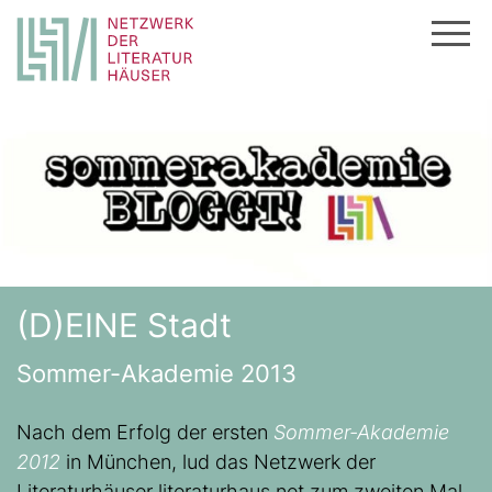
Zum
Inhalt
springen
(D)EINE Stadt
Sommer-Akademie 2013
Nach dem Erfolg der ersten
Sommer-Akademie
2012
in München, lud das Netzwerk der
Literaturhäuser literaturhaus.net zum zweiten Mal