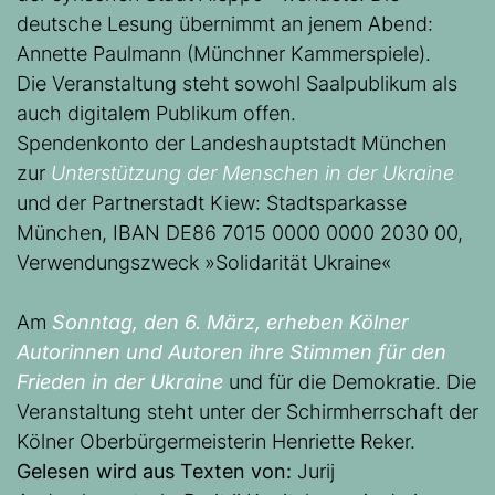
deutsche Lesung übernimmt an jenem Abend:
Annette Paulmann (Münchner Kammerspiele).
Die Veranstaltung steht sowohl Saalpublikum als
auch digitalem Publikum offen.
Spendenkonto der Landeshauptstadt München
zur
Unterstützung der Menschen in der Ukraine
und der Partnerstadt Kiew: Stadtsparkasse
München, IBAN DE86 7015 0000 0000 2030 00,
Verwendungszweck »Solidarität Ukraine«
Am
Sonntag, den 6. März, erheben Kölner
Autorinnen und Autoren ihre Stimmen für den
Frieden in der Ukraine
und für die Demokratie. Die
Veranstaltung steht unter der Schirmherrschaft der
Kölner Oberbürgermeisterin Henriette Reker.
Gelesen wird aus Texten von:
Jurij