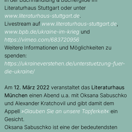
Literaturhaus Stuttgart oder unter
www.literaturhaus-stuttgart.de
.
Livestream auf
www.literaturhaus-stuttgart.de
,
www.bpb.de/ukraine-im-krieg
und
https://vimeo.com/683720956
Weitere Informationen und Möglichkeiten zu
spenden:
https://ukraineverstehen.de/unterstuetzung-fuer-
die-ukraine/
Am
12. März 2022
veranstaltet das
Literaturhaus
München
einen Abend u.a. mit Oksana Sabuschko
und Alexander Kratchovil und gibt damit dem
Appell
»Glauben Sie an unsere Tapferkeit«
ein
Gesicht.
Oksana Sabuschko ist eine der bedeutendsten