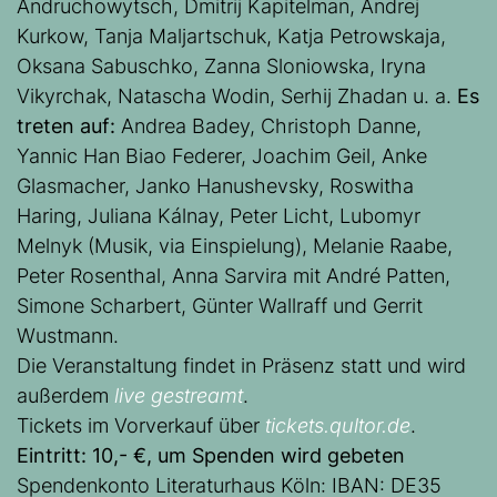
Andruchowytsch, Dmitrij Kapitelman, Andrej
Kurkow, Tanja Maljartschuk, Katja Petrowskaja,
Oksana Sabuschko, Zanna Sloniowska, Iryna
Vikyrchak, Natascha Wodin, Serhij Zhadan u. a.
Es
treten auf:
Andrea Badey, Christoph Danne,
Yannic Han Biao Federer, Joachim Geil, Anke
Glasmacher, Janko Hanushevsky, Roswitha
Haring, Juliana Kálnay, Peter Licht, Lubomyr
Melnyk (Musik, via Einspielung), Melanie Raabe,
Peter Rosenthal, Anna Sarvira mit André Patten,
Simone Scharbert, Günter Wallraff und Gerrit
Wustmann.
Die Veranstaltung findet in Präsenz statt und wird
außerdem
live gestreamt
.
Tickets im Vorverkauf über
tickets.qultor.de
.
Eintritt: 10,- €, um Spenden wird gebeten
Spendenkonto Literaturhaus Köln: IBAN: DE35