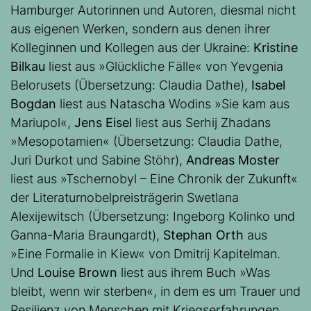
Hamburger Autorinnen und Autoren, diesmal nicht
aus eigenen Werken, sondern aus denen ihrer
Kolleginnen und Kollegen aus der Ukraine:
Kristine
Bilkau
liest aus »Glückliche Fälle« von Yevgenia
Belorusets (Übersetzung: Claudia Dathe),
Isabel
Bogdan
liest aus Natascha Wodins »Sie kam aus
Mariupol«,
Jens Eisel
liest aus Serhij Zhadans
»Mesopotamien« (Übersetzung: Claudia Dathe,
Juri Durkot und Sabine Stöhr),
Andreas Moster
liest aus »Tschernobyl – Eine Chronik der Zukunft«
der Literaturnobelpreisträgerin Swetlana
Alexijewitsch (Übersetzung: Ingeborg Kolinko und
Ganna-Maria Braungardt),
Stephan Orth
aus
»Eine Formalie in Kiew« von Dmitrij Kapitelman.
Und
Louise Brown
liest aus ihrem Buch »Was
bleibt, wenn wir sterben«, in dem es um Trauer und
Resilienz von Menschen mit Kriegserfahrungen