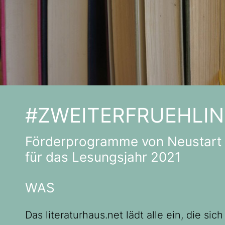
#ZWEITERFRUEHLI
Förderprogramme von Neustart 
für das Lesungsjahr 2021
WAS
Das literaturhaus.net lädt alle ein, die s