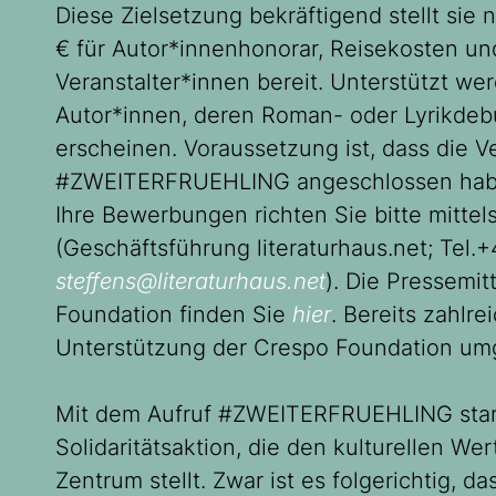
Diese Zielsetzung bekräftigend stellt sie
€ für Autor*innenhonorar, Reisekosten u
Veranstalter*innen bereit. Unterstützt w
Autor*innen, deren Roman- oder Lyrikdeb
erscheinen. Voraussetzung ist, dass die Ve
#ZWEITERFRUEHLING angeschlossen haben 
Ihre Bewerbungen richten Sie bitte mittel
(Geschäftsführung literaturhaus.net; Tel.+
steffens@literaturhaus.net
). Die Pressemi
Foundation finden Sie
hier
. Bereits zahlr
Unterstützung der Crespo Foundation um
Mit dem Aufruf #ZWEITERFRUEHLING starte
Solidaritätsaktion, die den kulturellen We
Zentrum stellt. Zwar ist es folgerichtig, da