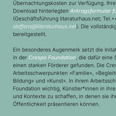
Übernachtungskosten zur Verfügung. Ihre
Download hinterlegten
Antragsformular f
(Geschäftsführung literaturhaus.net; Tel.+
steffens@literaturhaus.net
). Die vollständ
bereitgestellt.
Ein besonderes Augenmerk setzt die Inita
in der
Crespo Foundation
, die dafür eine
einen starken Förderer gefunden. Die Cre
Arbeitsschwerpunkten »Familie«, »Beglei
Bildung« und »Kunst«. In ihrem Arbeitssc
Foundation wichtig, Künstler*innen in ihr
und Kontexte zu schaffen, in denen sie ihr
Öffentlichkeit präsentieren können.