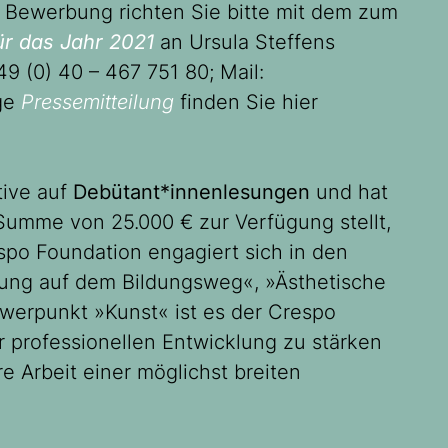
 Bewerbung richten Sie bitte mit dem zum
ür das Jahr 2021
an Ursula Steffens
49 (0) 40 – 467 751 80; Mail:
ige
Pressemitteilung
finden Sie hier
tive auf
Debütant*innenlesungen
und hat
 Summe von 25.000 € zur Verfügung stellt,
spo Foundation engagiert sich in den
tung auf dem Bildungsweg«, »Ästhetische
hwerpunkt »Kunst« ist es der Crespo
er professionellen Entwicklung zu stärken
e Arbeit einer möglichst breiten