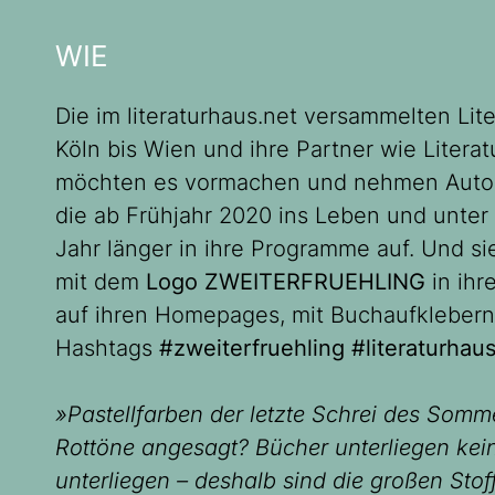
WIE
Die im literaturhaus.net versammelten Lit
Köln bis Wien und ihre Partner wie Liter
möchten es vormachen und nehmen Autor
die ab Frühjahr 2020 ins Leben und unter 
Jahr länger in ihre Programme auf. Und si
mit dem
Logo
ZWEITERFRUEHLING
in ih
auf ihren Homepages, mit Buchaufklebern
Hashtags
#zweiterfruehling
#literaturhau
»Pastellfarben der letzte Schrei des Som
Rottöne angesagt? Bücher unterliegen ke
unterliegen – deshalb sind die großen St