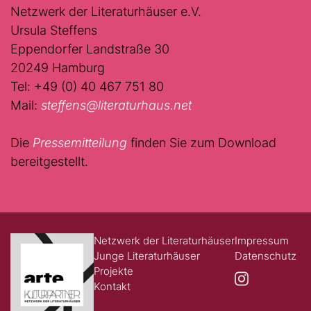
Netzwerk der Literaturhäuser e.V.
Ursula Steffens
Eppendorfer Landstraße 30
20249 Hamburg
Tel: +49 (0) 40 467 751 80
Mail:
steffens@literaturhaus.net
Die
Pressemitteilung
finden Sie zum Download
bereitgestellt.
Netzwerk der Literaturhäuser
Impressum
Junge Literaturhäuser
Datenschutz
Projekte
Kontakt