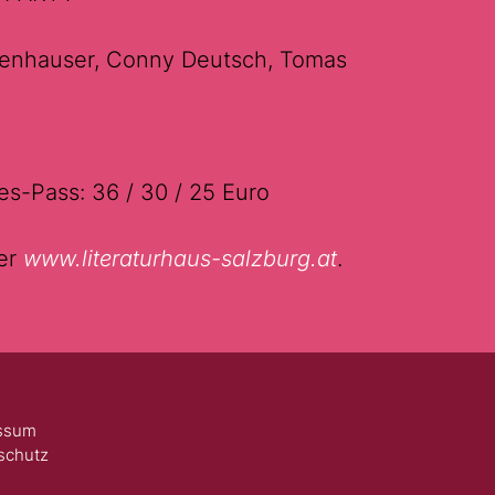
tenhauser, Conny Deutsch, Tomas
ges-Pass: 36 / 30 / 25 Euro
ter
www.literaturhaus-salzburg.at
.
ssum
schutz