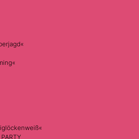
berjagd«
ming«
aiglöckenweiß«
d PARTY