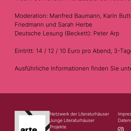
Moderation: Manfred Baumann, Karin But
Friedmann und Sarah Herbe
Deutsche Lesung (Beckett): Peter Arp
Eintritt: 14 / 12 / 10 Euro pro Abend, 3-Ta
Ausführliche Informationen finden Sie un
Netzwerk der Literaturhäuser
Impre
Junge Literaturhäuser
Daten
Projekte