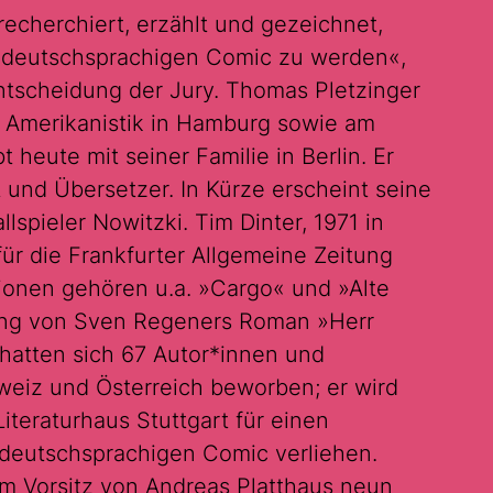
recherchiert, erzählt und gezeichnet,
en deutschsprachigen Comic zu werden«,
tscheidung der Jury. Thomas Pletzinger
e Amerikanistik in Hamburg sowie am
t heute mit seiner Familie in Berlin. Er
nt und Übersetzer. In Kürze erscheint seine
spieler Nowitzki. Tim Dinter, 1971 in
r die Frankfurter Allgemeine Zeitung
ionen gehören u.a. »Cargo« und »Alte
tung von Sven Regeners Roman »Herr
atten sich 67 Autor*innen und
weiz und Österreich beworben; er wird
iteraturhaus Stuttgart für einen
 deutschsprachigen Comic verliehen.
em Vorsitz von Andreas Platthaus neun