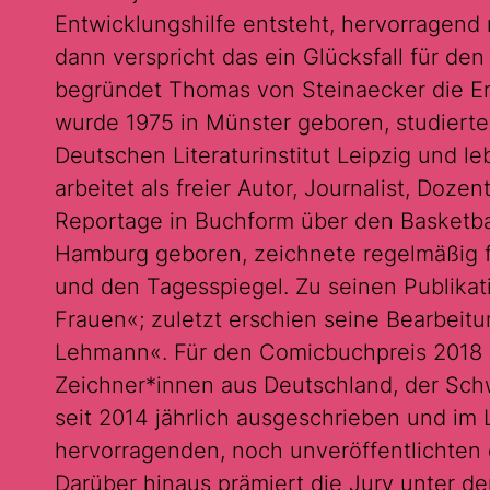
Entwicklungshilfe entsteht, hervorragend 
dann verspricht das ein Glücksfall für d
begründet Thomas von Steinaecker die En
wurde 1975 in Münster geboren, studiert
Deutschen Literaturinstitut Leipzig und leb
arbeitet als freier Autor, Journalist, Doze
Reportage in Buchform über den Basketball
Hamburg geboren, zeichnete regelmäßig fü
und den Tagesspiegel. Zu seinen Publikat
Frauen«; zuletzt erschien seine Bearbei
Lehmann«. Für den Comicbuchpreis 2018 h
Zeichner*innen aus Deutschland, der Sch
seit 2014 jährlich ausgeschrieben und im L
hervorragenden, noch unveröffentlichten
Darüber hinaus prämiert die Jury unter d