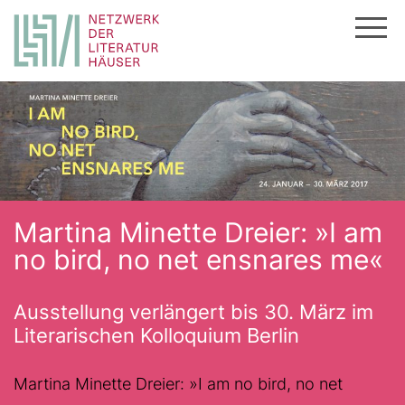
Zum
Inhalt
springen
Martina Minette Dreier: »I am
no bird, no net ensnares me«
Ausstellung verlängert bis 30. März im
Literarischen Kolloquium Berlin
Martina Minette Dreier: »I am no bird, no net