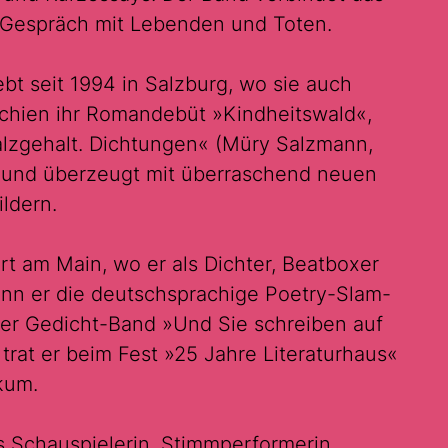
n Gespräch mit Lebenden und Toten.
ebt seit 1994 in Salzburg, wo sie auch
erschien ihr Romandebüt »Kindheitswald«,
alzgehalt. Dichtungen« (Müry Salzmann,
a und überzeugt mit überraschend neuen
ldern.
rt am Main, wo er als Dichter, Beatboxer
nn er die deutschsprachige Poetry-Slam-
der Gedicht-Band »Und Sie schreiben auf
 trat er beim Fest »25 Jahre Literaturhaus«
kum.
ls Schauspielerin, Stimmperformerin,