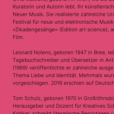
Kuratorin und Autorin lebt. Ihr künstleris
Neuer Musik. Sie realisierte zahlreiche U
Festival für neue und elektronische Musik«
»Zikadengesänge« (Edition art science), 
Film.
Leonard Nolens, geboren 1947 in Bree, leb
Tagebuchschreiber und Übersetzer in Ant
(1969) veröffentlichte er zahlreiche ausg
Thema Liebe und Identität. Mehrmals wurd
vorgeschlagen. 2016 erschien auf Deutsch
Tom Schulz, geboren 1970 in Großröhrsdorf
Herausgeber und Dozent für Kreatives Schr
Kritiker, schreibt literarische Reportagen