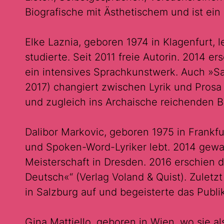
Biografische mit Ästhetischem und ist ei
Elke Laznia, geboren 1974 in Klagenfurt, l
studierte. Seit 2011 freie Autorin. 2014 
ein intensives Sprachkunstwerk. Auch »S
2017) changiert zwischen Lyrik und Pros
und zugleich ins Archaische reichenden Bi
Dalibor Markovic, geboren 1975 in Frankfu
und Spoken-Word-Lyriker lebt. 2014 gewa
Meisterschaft in Dresden. 2016 erschien 
Deutsch«“ (Verlag Voland & Quist). Zuletzt
in Salzburg auf und begeisterte das Publi
Gina Mattiello, geboren in Wien, wo sie a