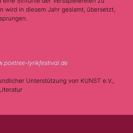
 eine Sinfonie der Versspielereien zu
 wird in diesem Jahr geslamt, übersetzt,
esprungen.
poetree-lyrikfestival.de
eundlicher Unterstützung von KUNST e.V.,
Literatur