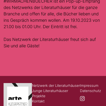
#WIRMACHENBUECHER ist ein Pop-up-Empfang
des Netzwerks der Literaturhäuser für die ganze
Branche und offen für alle, die Bücher lieben und
ins Gespräch kommen wollen. Am 19.10.2023 von
21.00 bis 01.00 Uhr. Der Eintritt ist frei.
Das Netzwerk der Literaturhäuser freut sich auf
Sie und alle Gäste!
Netzwerk der Literaturhäuser
Impressum
Junge Literaturhäuser
Datenschutz
Projekte
Kontakt