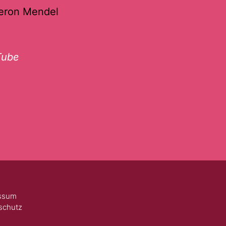
eron Mendel
Tube
ssum
schutz