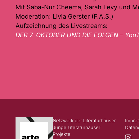
Mit Saba-Nur Cheema, Sarah Levy und M
Moderation: Livia Gerster (F.A.S.)
Aufzeichnung des Livestreams:
DER 7. OKTOBER UND DIE FOLGEN – You
Netzwerk der Literaturhäuser
Impre
Junge Literaturhäuser
Daten
Projekte