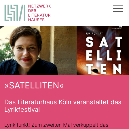
Zum
Inhalt
springen
»SATELLITEN«
Das Literaturhaus Köln veranstaltet das
Lyrikfestival
Lyrik funkt! Zum zweiten Mal verkuppelt das