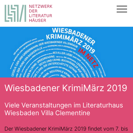
Zum
Inhalt
springen
Wiesbadener KrimiMärz 2019
Viele Veranstaltungen im Literaturhaus
Wiesbaden Villa Clementine
Der Wiesbadener KrimiMärz 2019 findet vom 7. bis