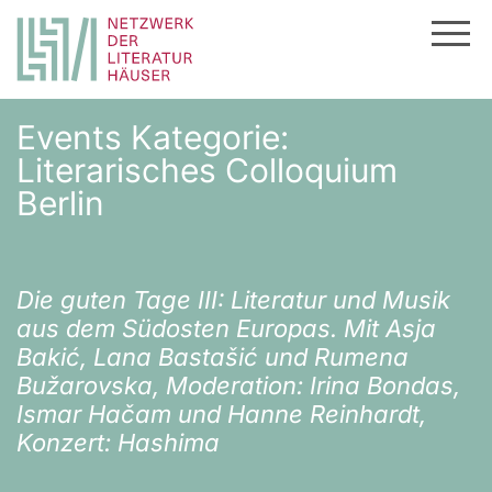
Zum
Events Kategorie:
Inhalt
Literarisches Colloquium
springen
Berlin
Die guten Tage III: Literatur und Musik
aus dem Südosten Europas. Mit Asja
Bakić, Lana Bastašić und Rumena
Bužarovska, Moderation: Irina Bondas,
Ismar Hačam und Hanne Reinhardt,
Konzert: Hashima