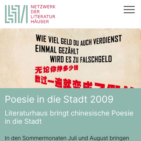
Zum
Inhalt
springen
Poesie in die Stadt 2009
Literaturhaus bringt chinesische Poesie
in die Stadt
In den Sommermonaten Juli und August bringen