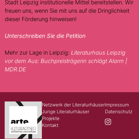
Stadt Leipzig institutionelle Mittel bereitstellen. Wir
freuen uns, wenn Sie mit uns auf die Dringlichkeit
dieser Förderung hinweisen!
Unterschreiben Sie die Petition
Mehr zur Lage in Leipzig:
Literaturhaus Leipzig
vor dem Aus: Buchpreisträgerin schlägt Alarm |
MDR.DE
Netzwerk der Literaturhäuser
Impressum
Junge Literaturhäuser
Datenschutz
Projekte
Kontakt