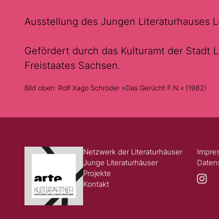
Ausstellung des Jungen Literaturhauses Le
Gefördert durch das Kulturamt der Stadt L
Freistaates Sachsen.
Bild oben: Rolf Xago Schröder »Das Gerücht F.N.« (1982)
Netzwerk der Literaturhäuser
Impre
Junge Literaturhäuser
Daten
Projekte
Kontakt