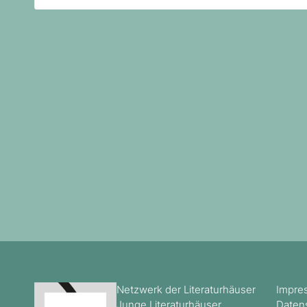
nach:
Netzwerk der Literaturhäuser
Impre
Junge Literaturhäuser
Daten