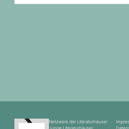
nach:
Netzwerk der Literaturhäuser
Impre
Junge Literaturhäuser
Daten